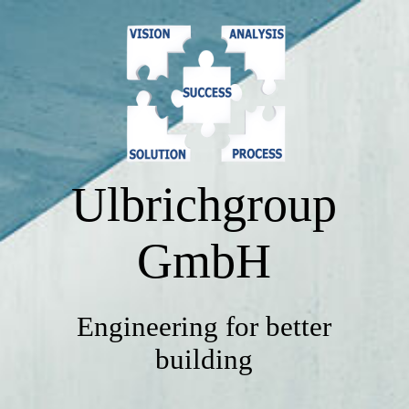
START
UNTERNEHMEN
Ulbrichgroup
LEISTUNGEN
GmbH
SERVICE
Engineering for better
REFERENZEN
building